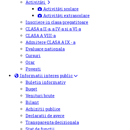
Activități
Activități scolare
Activități extrascolare
Inscriere in clasa pregatitoare
CLASA a II-a, a IV-a si a VI-a
CLASA A VIII-a
Admitere CLASA A IX - a
Evaluare nationala
Cursuri
Orar
Povesti
Informatii interes public
Buletin informativ
Buget
Venituri brute
Bilant
Achizitii publice
Declaratii de avere
Transparenta decizionala
Stat de functii