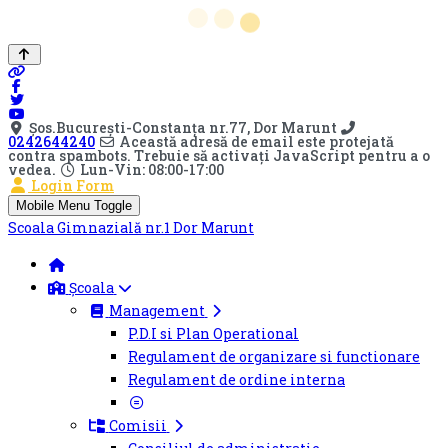
Șos.Bucureşti-Constanţa nr.77, Dor Marunt
0242644240
Această adresă de email este protejată
contra spambots. Trebuie să activați JavaScript pentru a o
vedea.
Lun-Vin: 08:00-17:00
Login Form
Mobile Menu Toggle
Scoala Gimnazială nr.1 Dor Marunt
Școala
Management
P.D.I si Plan Operational
Regulament de organizare si functionare
Regulament de ordine interna
Comisii