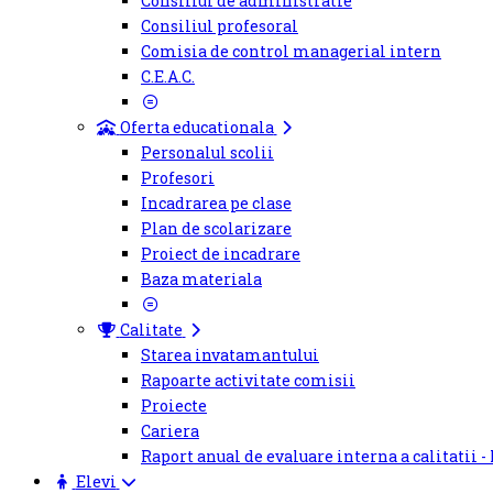
Consiliul de administratie
Consiliul profesoral
Comisia de control managerial intern
C.E.A.C.
Oferta educationala
Personalul scolii
Profesori
Incadrarea pe clase
Plan de scolarizare
Proiect de incadrare
Baza materiala
Calitate
Starea invatamantului
Rapoarte activitate comisii
Proiecte
Cariera
Raport anual de evaluare interna a calitatii -
Elevi