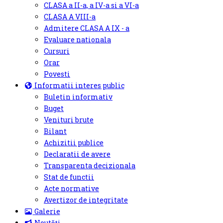
CLASA a II-a, a IV-a si a VI-a
CLASA A VIII-a
Admitere CLASA A IX - a
Evaluare nationala
Cursuri
Orar
Povesti
Informatii interes public
Buletin informativ
Buget
Venituri brute
Bilant
Achizitii publice
Declaratii de avere
Transparenta decizionala
Stat de functii
Acte normative
Avertizor de integritate
Galerie
Noutăți