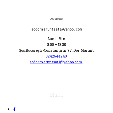
Despre noi
scdormaruntsat1@yahoo.com
Luni - Vin
8:00 – 18:30
Șos.Bucureşti-Constanţa nr.77, Dor Marunt
0242644240
scdormaruntsat1@yahoo.com
Share