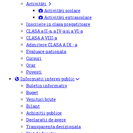
Activități
Activități scolare
Activități extrascolare
Inscriere in clasa pregatitoare
CLASA a II-a, a IV-a si a VI-a
CLASA A VIII-a
Admitere CLASA A IX - a
Evaluare nationala
Cursuri
Orar
Povesti
Informatii interes public
Buletin informativ
Buget
Venituri brute
Bilant
Achizitii publice
Declaratii de avere
Transparenta decizionala