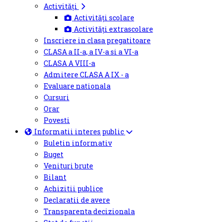
Activități
Activități scolare
Activități extrascolare
Inscriere in clasa pregatitoare
CLASA a II-a, a IV-a si a VI-a
CLASA A VIII-a
Admitere CLASA A IX - a
Evaluare nationala
Cursuri
Orar
Povesti
Informatii interes public
Buletin informativ
Buget
Venituri brute
Bilant
Achizitii publice
Declaratii de avere
Transparenta decizionala