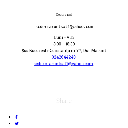
Despre noi
scdormaruntsat1@yahoo.com
Luni - Vin
8:00 – 18:30
Șos.Bucureşti-Constanţa nr.77, Dor Marunt
0242644240
scdormaruntsat1@yahoo.com
Share