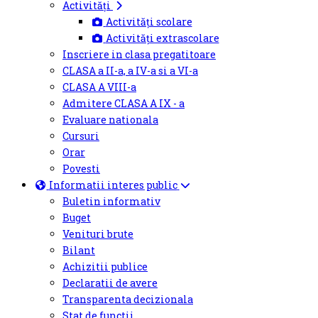
Activități
Activități scolare
Activități extrascolare
Inscriere in clasa pregatitoare
CLASA a II-a, a IV-a si a VI-a
CLASA A VIII-a
Admitere CLASA A IX - a
Evaluare nationala
Cursuri
Orar
Povesti
Informatii interes public
Buletin informativ
Buget
Venituri brute
Bilant
Achizitii publice
Declaratii de avere
Transparenta decizionala
Stat de functii