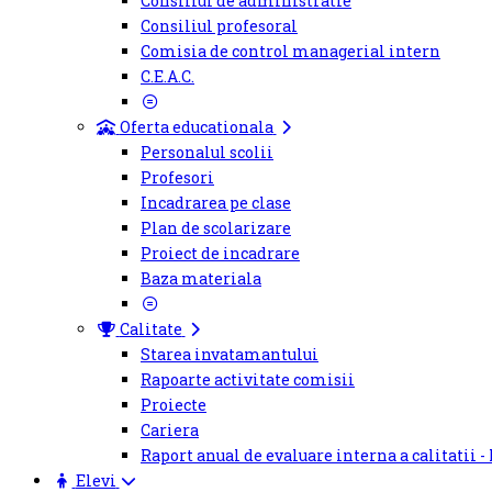
Consiliul de administratie
Consiliul profesoral
Comisia de control managerial intern
C.E.A.C.
Oferta educationala
Personalul scolii
Profesori
Incadrarea pe clase
Plan de scolarizare
Proiect de incadrare
Baza materiala
Calitate
Starea invatamantului
Rapoarte activitate comisii
Proiecte
Cariera
Raport anual de evaluare interna a calitatii -
Elevi