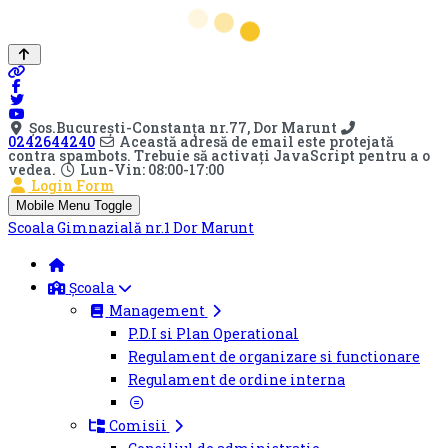
Șos.Bucureşti-Constanţa nr.77, Dor Marunt
0242644240
Această adresă de email este protejată
contra spambots. Trebuie să activați JavaScript pentru a o
vedea.
Lun-Vin: 08:00-17:00
Login Form
Mobile Menu Toggle
Scoala Gimnazială nr.1 Dor Marunt
Școala
Management
P.D.I si Plan Operational
Regulament de organizare si functionare
Regulament de ordine interna
Comisii