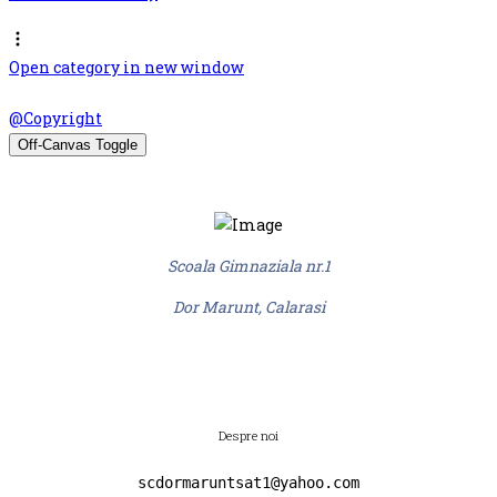
Open category in new window
© Scoala Gimnaziala nr.1 Dor Marunt 2026. Design by
@Copyright
Off-Canvas Toggle
Scoala Gimnaziala nr.1
Dor Marunt, Calarasi
Despre noi
scdormaruntsat1@yahoo.com