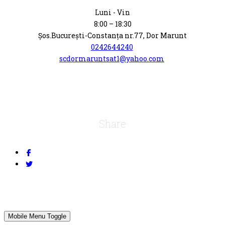
Luni - Vin
8:00 – 18:30
Șos.Bucureşti-Constanţa nr.77, Dor Marunt
0242644240
scdormaruntsat1@yahoo.com
Share
Mobile Menu Toggle