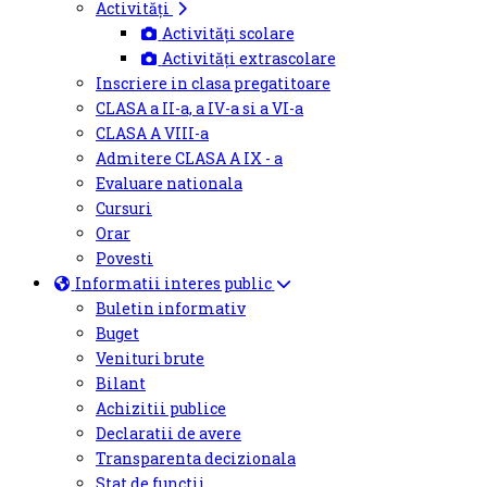
Activități
Activități scolare
Activități extrascolare
Inscriere in clasa pregatitoare
CLASA a II-a, a IV-a si a VI-a
CLASA A VIII-a
Admitere CLASA A IX - a
Evaluare nationala
Cursuri
Orar
Povesti
Informatii interes public
Buletin informativ
Buget
Venituri brute
Bilant
Achizitii publice
Declaratii de avere
Transparenta decizionala
Stat de functii