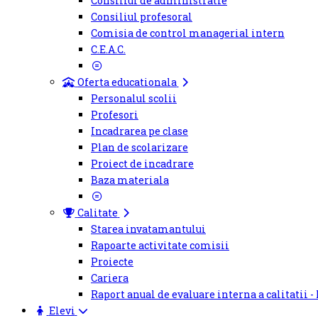
Consiliul de administratie
Consiliul profesoral
Comisia de control managerial intern
C.E.A.C.
Oferta educationala
Personalul scolii
Profesori
Incadrarea pe clase
Plan de scolarizare
Proiect de incadrare
Baza materiala
Calitate
Starea invatamantului
Rapoarte activitate comisii
Proiecte
Cariera
Raport anual de evaluare interna a calitatii -
Elevi