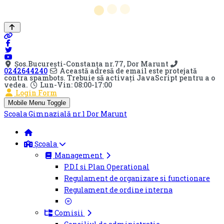
Șos.Bucureşti-Constanţa nr.77, Dor Marunt
0242644240
Această adresă de email este protejată
contra spambots. Trebuie să activați JavaScript pentru a o
vedea.
Lun-Vin: 08:00-17:00
Login Form
Mobile Menu Toggle
Scoala Gimnazială nr.1 Dor Marunt
Școala
Management
P.D.I si Plan Operational
Regulament de organizare si functionare
Regulament de ordine interna
Comisii