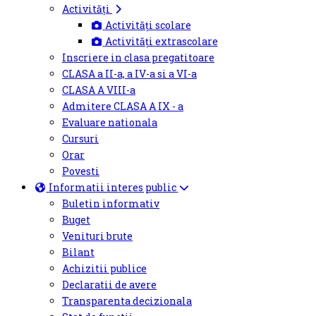
Activități
Activități scolare
Activități extrascolare
Inscriere in clasa pregatitoare
CLASA a II-a, a IV-a si a VI-a
CLASA A VIII-a
Admitere CLASA A IX - a
Evaluare nationala
Cursuri
Orar
Povesti
Informatii interes public
Buletin informativ
Buget
Venituri brute
Bilant
Achizitii publice
Declaratii de avere
Transparenta decizionala