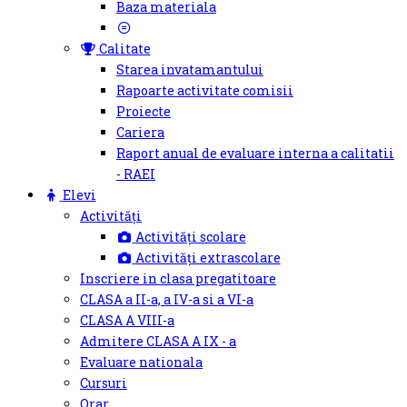
Baza materiala
Calitate
Starea invatamantului
Rapoarte activitate comisii
Proiecte
Cariera
Raport anual de evaluare interna a calitatii
- RAEI
Elevi
Activități
Activități scolare
Activități extrascolare
Inscriere in clasa pregatitoare
CLASA a II-a, a IV-a si a VI-a
CLASA A VIII-a
Admitere CLASA A IX - a
Evaluare nationala
Cursuri
Orar